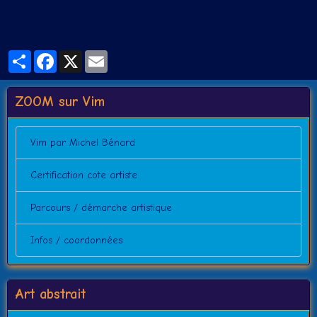
Partager
Facebook
X
Email
ZOOM sur Vim
Vim par Michel Bénard
Certification cote artiste
Parcours / démarche artistique
Infos / coordonnées
Art abstrait